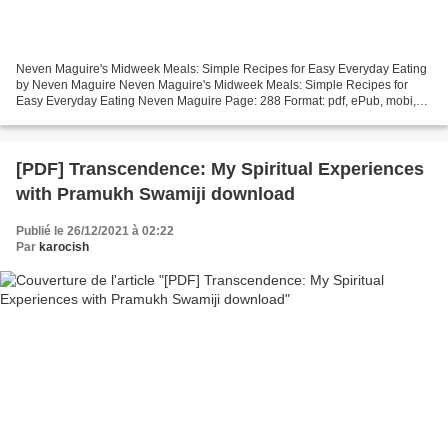
Neven Maguire's Midweek Meals: Simple Recipes for Easy Everyday Eating
by Neven Maguire Neven Maguire's Midweek Meals: Simple Recipes for
Easy Everyday Eating Neven Maguire Page: 288 Format: pdf, ePub, mobi,
fb2 ISBN: 9780717189786 Publisher: Gill Books...
[PDF] Transcendence: My Spiritual Experiences
with Pramukh Swamiji download
Publié le 26/12/2021 à 02:22
Par
karocish