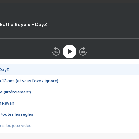
 Battle Royale - DayZ
 DayZ
 a 13 ans (et vous l'avez ignoré)
e (littéralement)
im Rayan
 toutes les règles
s les jeux vidéo
us choquant de Rockstar ? - Le scandale BULLY