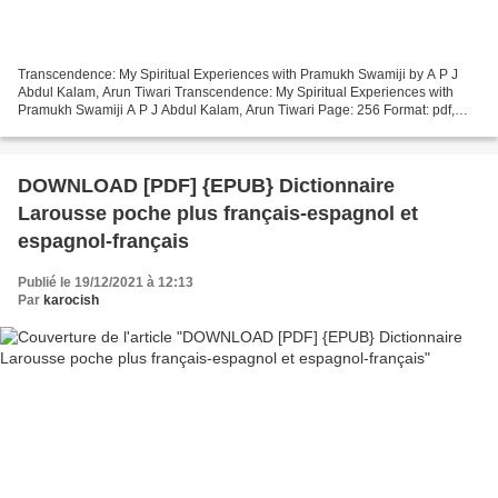
Transcendence: My Spiritual Experiences with Pramukh Swamiji by A P J
Abdul Kalam, Arun Tiwari Transcendence: My Spiritual Experiences with
Pramukh Swamiji A P J Abdul Kalam, Arun Tiwari Page: 256 Format: pdf,
ePub, mobi, fb2 ISBN: 9789351774051 Publisher:...
DOWNLOAD [PDF] {EPUB} Dictionnaire
Larousse poche plus français-espagnol et
espagnol-français
Publié le 19/12/2021 à 12:13
Par
karocish