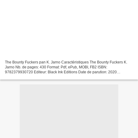
The Bounty Fuckers pan K. Jarno Caractéristiques The Bounty Fuckers K.
Jarno Nb. de pages: 430 Format: Pdf, ePub, MOBI, FB2 ISBN:
9782379930720 Editeur: Black Ink Editions Date de parution: 2020
Télécharger eBook gratuit Téléchargez des ebooks gratuits...