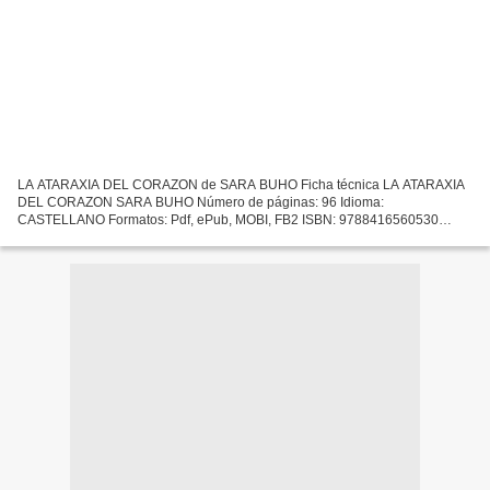
LA ATARAXIA DEL CORAZON de SARA BUHO Ficha técnica LA ATARAXIA
DEL CORAZON SARA BUHO Número de páginas: 96 Idioma:
CASTELLANO Formatos: Pdf, ePub, MOBI, FB2 ISBN: 9788416560530
Editorial: VALPARAISO EDICIONES S.L. Año de edición: 2016 Descargar
eBook...