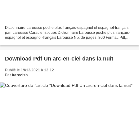
Dictionnaire Larousse poche plus français-espagnol et espagnol-français
pan Larousse Caractéristiques Dictionnaire Larousse poche plus français-
espagnol et espagnol-français Larousse Nb. de pages: 800 Format: Pdf,
ePub, MOBI, FB2 ISBN: 9782035952301 Editeur:...
Download Pdf Un arc-en-ciel dans la nuit
Publié le 19/12/2021 à 12:12
Par
karocish